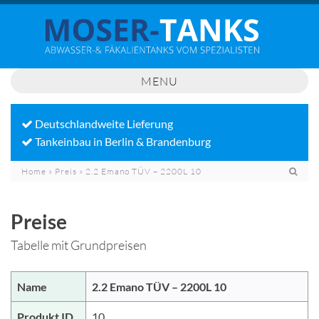
Skip
to
content
MENU
Deutschlandweite Lieferung
Tankeinbau in Berlin & Brandenburg
Home
»
Preis
»
2.2 Emano TÜV – 2200L 10
Preise
Tabelle mit Grundpreisen
Name
2.2 Emano TÜV – 2200L 10
Produkt ID
10