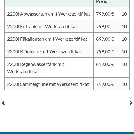
Preis
2200l Abwassertank mit Werkszertifikat
799,00 €
10
2200l Erdtank mit Werkszertifikat
799,00 €
10
2200l Fäkalientank mit Werkszertifikat
899,00 €
10
2200l Klärgrube mit Werkszertifikat
799,00 €
10
2200l Regenwassertank mit
899,00 €
10
Werkszertifikat
2200l Sammelgrube mit Werkszertifikat
799,00 €
10
Post
navigation